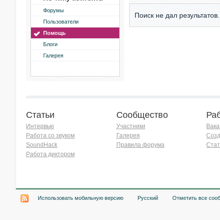
Форумы
Поиск не дал результатов.
Пользователи
Помощь
Блоги
Галерея
Статьи
Сообщество
Ра
Интервью
Участники
Вака
Работа со звуком
Галерея
Созд
SoundHack
Правила форума
Стат
Работа диктором
Хочу работать на радио!
Использовать мобильную версию
Русский
Отметить все соо