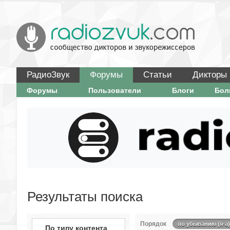
РадиоЗвук
Форумы
Статьи
Дикторы
Форумы
Пользователи
Блоги
Бо
Результаты поиска
Порядок
по убыванию (я-а)
По типу контента