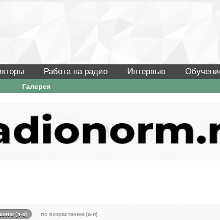
икторы
Работа на радио
Интервью
Обучени
Галерея
анию (я-а)
по возрастанию (а-я)