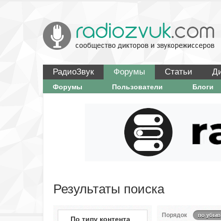
РадиоЗвук
Форумы
Статьи
Д
Форумы
Пользователи
Блоги
Результаты поиска
Порядок
по убыв
По типу контента