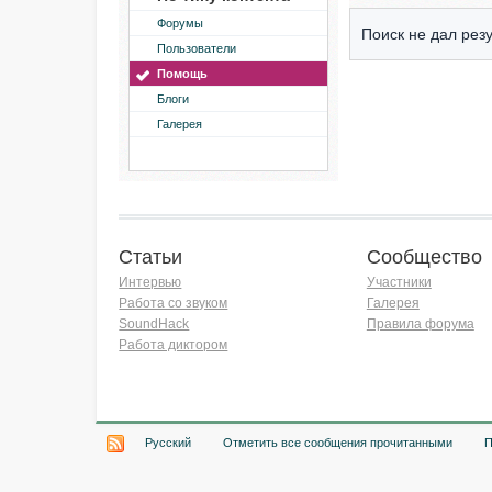
Форумы
Поиск не дал резу
Пользователи
Помощь
Блоги
Галерея
Статьи
Сообщество
Интервью
Участники
Работа со звуком
Галерея
SoundHack
Правила форума
Работа диктором
Хочу работать на радио!
Русский
Отметить все сообщения прочитанными