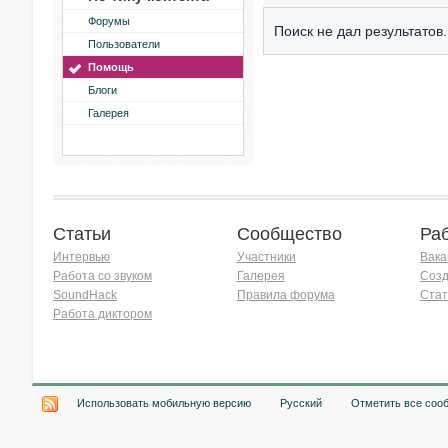
Форумы
Поиск не дал результатов.
Пользователи
Помощь
Блоги
Галерея
Статьи
Сообщество
Ра
Интервью
Участники
Вака
Работа со звуком
Галерея
Созд
SoundHack
Правила форума
Стат
Работа диктором
Хочу работать на радио!
Использовать мобильную версию
Русский
Отметить все соо