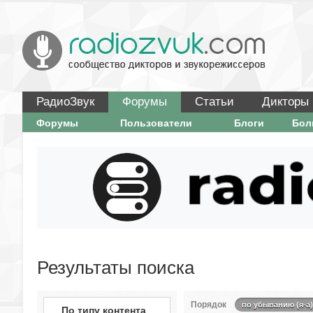
РадиоЗвук
Форумы
Статьи
Дикторы
Форумы
Пользователи
Блоги
Бо
Результаты поиска
Порядок
по убыванию (я-а)
По типу контента