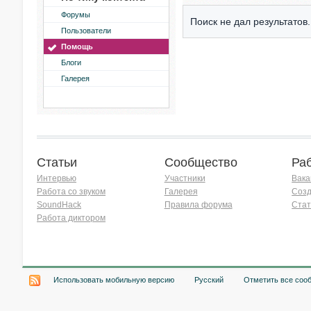
Форумы
Поиск не дал результатов.
Пользователи
Помощь
Блоги
Галерея
Статьи
Сообщество
Ра
Интервью
Участники
Вака
Работа со звуком
Галерея
Созд
SoundHack
Правила форума
Стат
Работа диктором
Хочу работать на радио!
Использовать мобильную версию
Русский
Отметить все соо