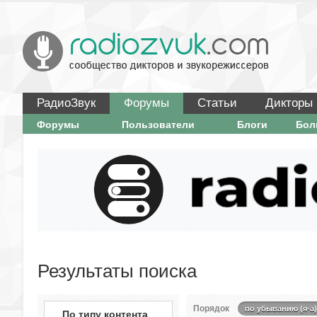
РадиоЗвук
Форумы
Статьи
Дикторы
Форумы
Пользователи
Блоги
Бо
Результаты поиска
Порядок
по убыванию (я-а)
По типу контента