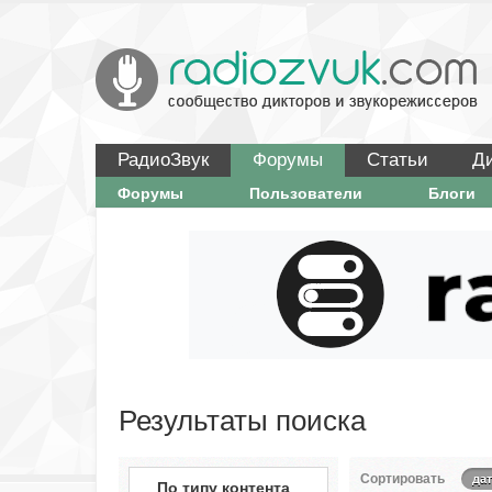
РадиоЗвук
Форумы
Статьи
Д
Форумы
Пользователи
Блоги
Результаты поиска
Сортировать
дат
По типу контента