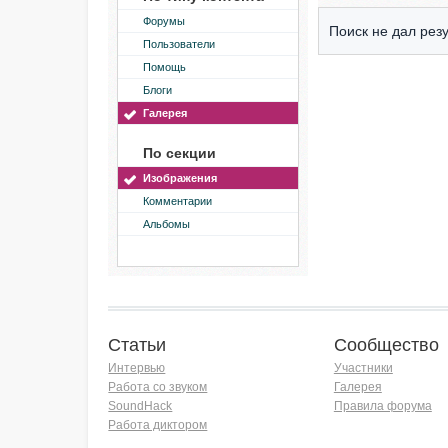
Форумы
Поиск не дал резу
Пользователи
Помощь
Блоги
Галерея
По секции
Изображения
Комментарии
Альбомы
Статьи
Сообщество
Интервью
Участники
Работа со звуком
Галерея
SoundHack
Правила форума
Работа диктором
Хочу работать на радио!