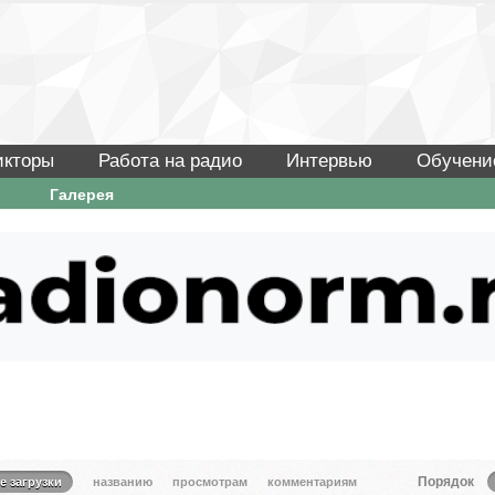
икторы
Работа на радио
Интервью
Обучени
Галерея
Порядок
е загрузки
названию
просмотрам
комментариям