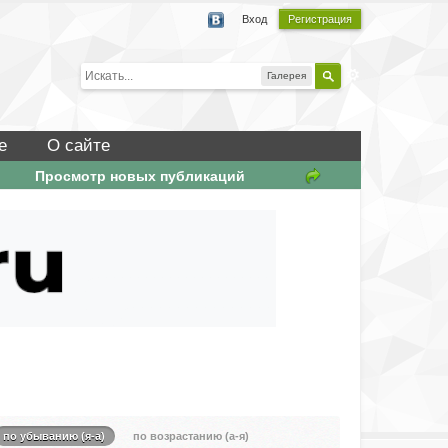
Вход
Регистрация
Галерея
е
О сайте
Просмотр новых публикаций
по убыванию (я-а)
по возрастанию (а-я)