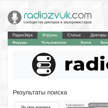
РадиоЗвук
Форумы
Статьи
Дикторы
Форумы
Пользователи
Блоги
Бо
Результаты поиска
Сортировать
дате загрузк
По типу контента