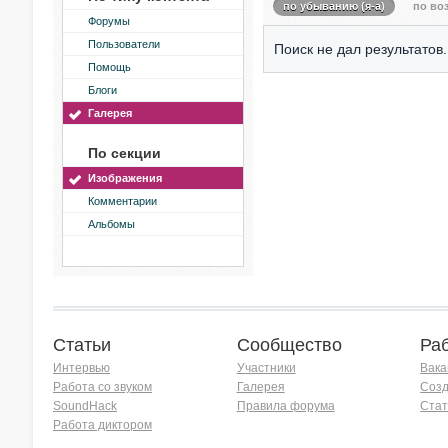
по убыванию (я-а)
по воз
Форумы
Пользователи
Поиск не дал результатов.
Помощь
Блоги
Галерея
По секции
Изображения
Комментарии
Альбомы
Статьи
Сообщество
Ра
Интервью
Участники
Вака
Работа со звуком
Галерея
Созд
SoundHack
Правила форума
Стат
Работа диктором
Хочу работать на радио!