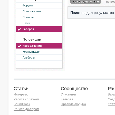
по убыванию (я-а)
по воз
Форумы
Пользователи
Поиск не дал результатов.
Помощь
Блоги
Галерея
По секции
Изображения
Комментарии
Альбомы
Статьи
Сообщество
Ра
Интервью
Участники
Вака
Работа со звуком
Галерея
Созд
SoundHack
Правила форума
Стат
Работа диктором
Хочу работать на радио!