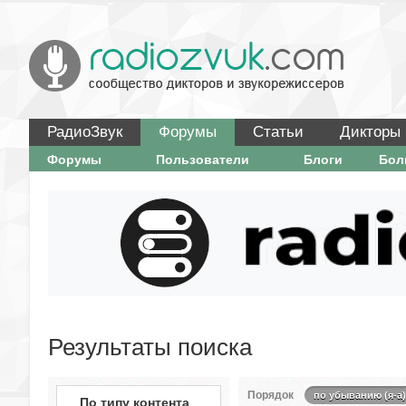
РадиоЗвук
Форумы
Статьи
Дикторы
Форумы
Пользователи
Блоги
Бо
Результаты поиска
Порядок
по убыванию (я-а)
По типу контента