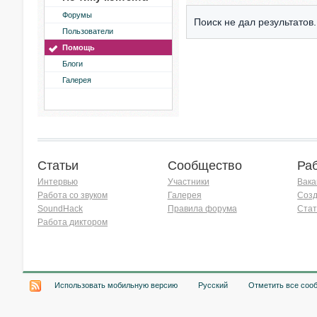
Форумы
Поиск не дал результатов.
Пользователи
Помощь
Блоги
Галерея
Статьи
Сообщество
Ра
Интервью
Участники
Вака
Работа со звуком
Галерея
Созд
SoundHack
Правила форума
Стат
Работа диктором
Хочу работать на радио!
Использовать мобильную версию
Русский
Отметить все соо