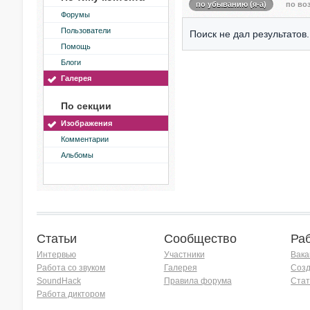
по убыванию (я-а)
по воз
Форумы
Пользователи
Поиск не дал результатов.
Помощь
Блоги
Галерея
По секции
Изображения
Комментарии
Альбомы
Статьи
Сообщество
Ра
Интервью
Участники
Вака
Работа со звуком
Галерея
Созд
SoundHack
Правила форума
Стат
Работа диктором
Хочу работать на радио!