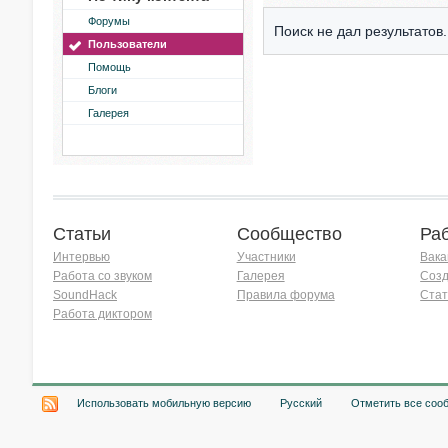
Форумы
Поиск не дал результатов.
Пользователи
Помощь
Блоги
Галерея
Статьи
Сообщество
Ра
Интервью
Участники
Вака
Работа со звуком
Галерея
Созд
SoundHack
Правила форума
Стат
Работа диктором
Хочу работать на радио!
Использовать мобильную версию
Русский
Отметить все соо