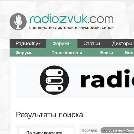
РадиоЗвук
Форумы
Статьи
Дикторы
Форумы
Пользователи
Блоги
Бо
Результаты поиска
Порядок
по убыванию (я-а)
По типу контента