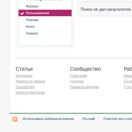
Форумы
Поиск не дал результатов.
Пользователи
Помощь
Блоги
Галерея
Статьи
Сообщество
Ра
Интервью
Участники
Вака
Работа со звуком
Галерея
Созд
SoundHack
Правила форума
Стат
Работа диктором
Хочу работать на радио!
Использовать мобильную версию
Русский
Отметить все соо