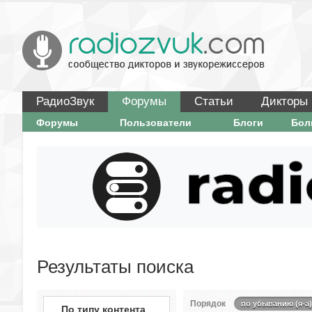
РадиоЗвук
Форумы
Статьи
Дикторы
Форумы
Пользователи
Блоги
Бо
Результаты поиска
Порядок
по убыванию (я-а)
По типу контента