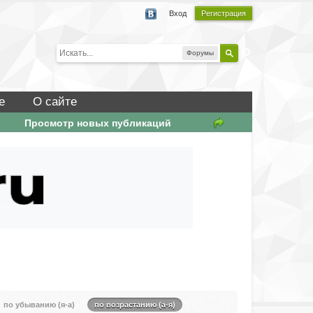
Вход
Регистрация
Форумы
е
О сайте
Просмотр новых публикаций
по убыванию (я-а)
по возрастанию (а-я)