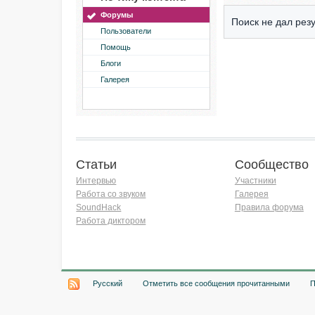
Форумы
Поиск не дал резу
Пользователи
Помощь
Блоги
Галерея
Статьи
Сообщество
Интервью
Участники
Работа со звуком
Галерея
SoundHack
Правила форума
Работа диктором
Хочу работать на радио!
Русский
Отметить все сообщения прочитанными