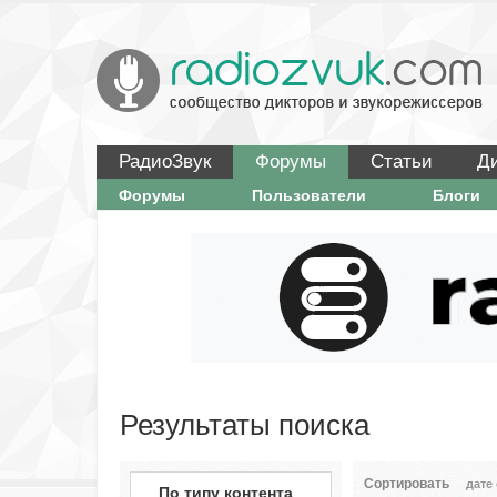
РадиоЗвук
Форумы
Статьи
Д
Форумы
Пользователи
Блоги
Результаты поиска
Сортировать
дате
По типу контента