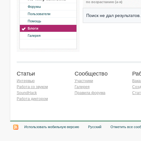
по возрастанию (а-я)
Форумы
Пользователи
Поиск не дал результатов.
Помощь
Блоги
Галерея
Статьи
Сообщество
Ра
Интервью
Участники
Вака
Работа со звуком
Галерея
Созд
SoundHack
Правила форума
Стат
Работа диктором
Хочу работать на радио!
Использовать мобильную версию
Русский
Отметить все соо