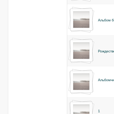
Альбом б
Рождеств
Альбомч
1