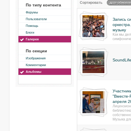
Сортировать
дате обновл
По типу контента
Форумы
Запись с
Пользователи
оркестра
Помощь
музыку
Блоги
Как мы дел
симфониче
Галерея
По секции
Изображения
SoundLif
Комментарии
Альбомы
Участник
"Вместе-Р
апреля 2
Лицензион
библиотек
собственн
Музыка дл