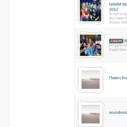
NAMM Mus
2012
Встреча ф
выставке 
Russia. Ма
В
АЛЬБОМ
Встречи у
РадиоЗвук
Павел Ко
soundvoic