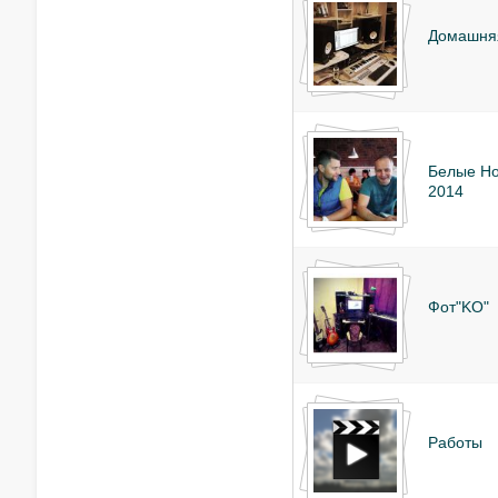
Домашняя
Белые Но
2014
Фот"KO"
Работы