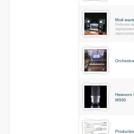
Мой мале
Рабочее м
звукорежи
звукозапис
Orchestra
Немного M
M930
Productio