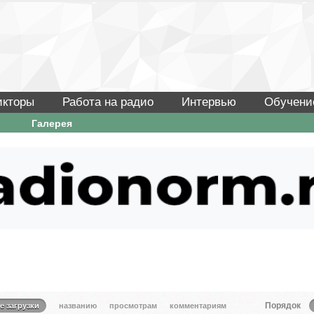
икторы
Работа на радио
Интервью
Обучени
Галерея
Порядок
е загрузки
названию
просмотрам
комментариям