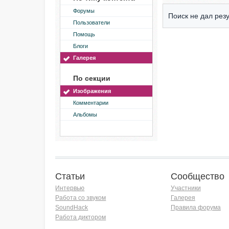
Форумы
Поиск не дал резу
Пользователи
Помощь
Блоги
Галерея
По секции
Изображения
Комментарии
Альбомы
Статьи
Сообщество
Интервью
Участники
Работа со звуком
Галерея
SoundHack
Правила форума
Работа диктором
Хочу работать на радио!