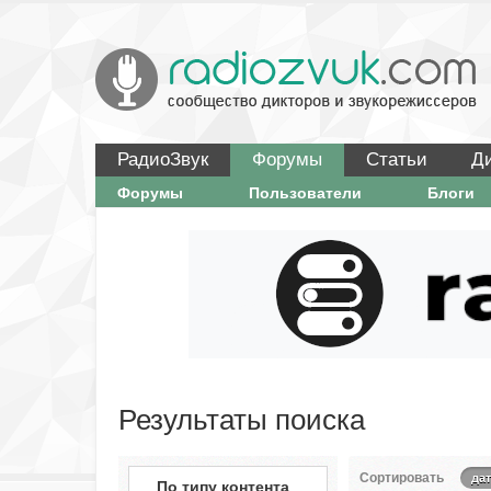
РадиоЗвук
Форумы
Статьи
Д
Форумы
Пользователи
Блоги
Результаты поиска
Сортировать
дат
По типу контента