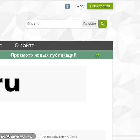
Вход
Регистрация
Галерея
е
О сайте
Просмотр новых публикаций
по убыванию (я-а)
по возрастанию (а-я)