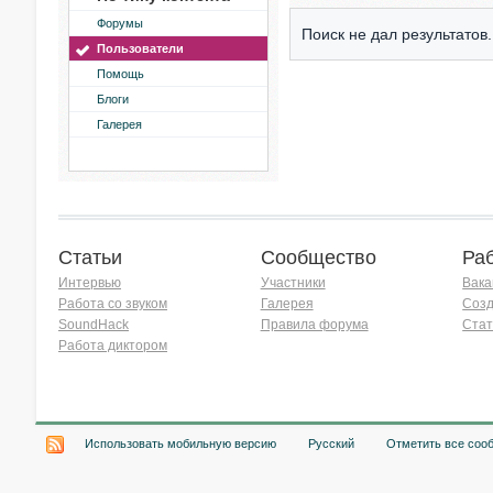
Форумы
Поиск не дал результатов.
Пользователи
Помощь
Блоги
Галерея
Статьи
Сообщество
Ра
Интервью
Участники
Вака
Работа со звуком
Галерея
Созд
SoundHack
Правила форума
Стат
Работа диктором
Хочу работать на радио!
Использовать мобильную версию
Русский
Отметить все соо