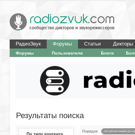
РадиоЗвук
Форумы
Статьи
Дикторы
Форумы
Пользователи
Блоги
Бо
Результаты поиска
Порядок
по убыванию (я-а)
По типу контента