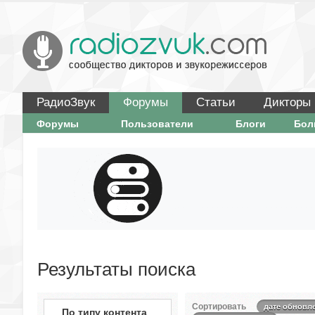
РадиоЗвук
Форумы
Статьи
Дикторы
Форумы
Пользователи
Блоги
Бо
Результаты поиска
Сортировать
дате обновл
По типу контента