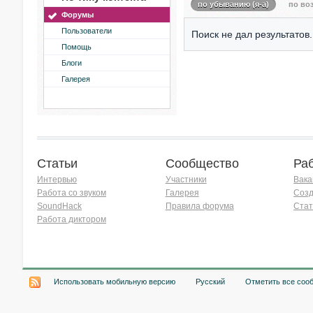
по убыванию (я-а)
по воз
Форумы
Пользователи
Поиск не дал результатов.
Помощь
Блоги
Галерея
Статьи
Сообщество
Ра
Интервью
Участники
Вака
Работа со звуком
Галерея
Созд
SoundHack
Правила форума
Стат
Работа диктором
Хочу работать на радио!
Использовать мобильную версию
Русский
Отметить все соо