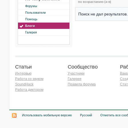
по возрастанию (а-я)
Форумы
Пользователи
Поиск не дал результатов.
Помощь
Блоги
Галерея
Статьи
Сообщество
Ра
Интервью
Участники
Вака
Работа со звуком
Галерея
Созд
SoundHack
Правила форума
Стат
Работа диктором
Хочу работать на радио!
Использовать мобильную версию
Русский
Отметить все соо