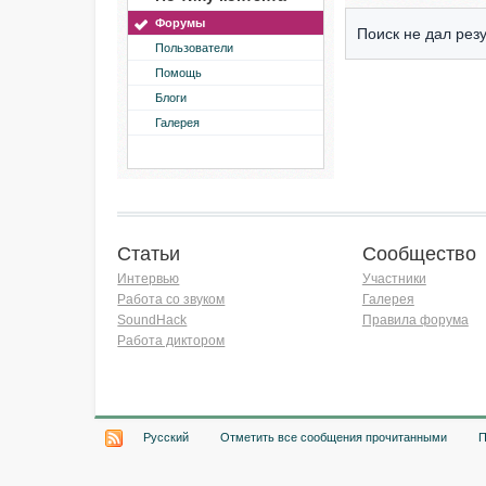
Форумы
Поиск не дал резу
Пользователи
Помощь
Блоги
Галерея
Статьи
Сообщество
Интервью
Участники
Работа со звуком
Галерея
SoundHack
Правила форума
Работа диктором
Хочу работать на радио!
Русский
Отметить все сообщения прочитанными