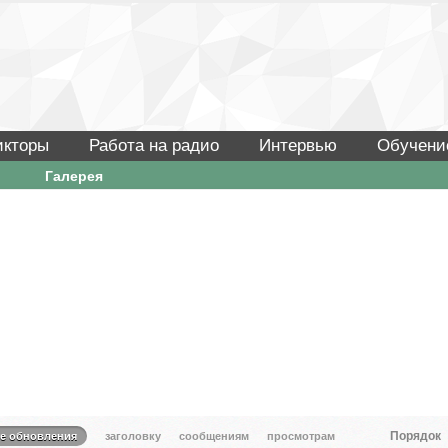
икторы
Работа на радио
Интервью
Обучени
Галерея
Порядок
те обновления
заголовку
сообщениям
просмотрам