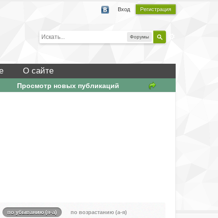
Вход
Регистрация
Форумы
е
О сайте
Просмотр новых публикаций
по убыванию (я-а)
по возрастанию (а-я)