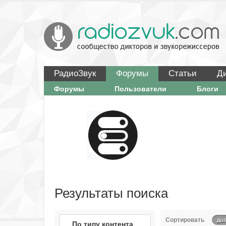
РадиоЗвук
Форумы
Статьи
Д
Форумы
Пользователи
Блоги
Результаты поиска
Сортировать
да
По типу контента