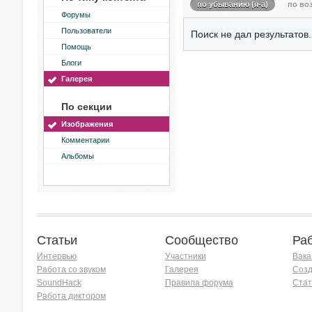
по убыванию (я-а)
по воз
Форумы
Пользователи
Поиск не дал результатов.
Помощь
Блоги
Галерея
По секции
Изображения
Комментарии
Альбомы
Статьи
Сообщество
Ра
Интервью
Участники
Вака
Работа со звуком
Галерея
Созд
SoundHack
Правила форума
Стат
Работа диктором
Хочу работать на радио!