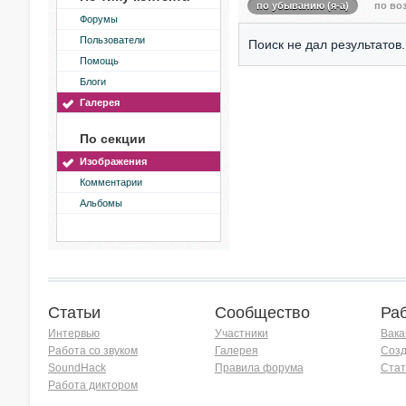
по убыванию (я-а)
по воз
Форумы
Пользователи
Поиск не дал результатов.
Помощь
Блоги
Галерея
По секции
Изображения
Комментарии
Альбомы
Статьи
Сообщество
Ра
Интервью
Участники
Вака
Работа со звуком
Галерея
Созд
SoundHack
Правила форума
Стат
Работа диктором
Хочу работать на радио!