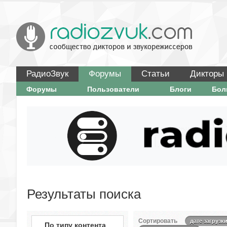
РадиоЗвук
Форумы
Статьи
Дикторы
Форумы
Пользователи
Блоги
Бо
Результаты поиска
Сортировать
дате загрузк
По типу контента