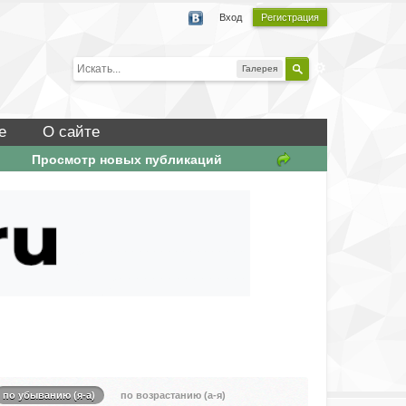
Вход
Регистрация
Галерея
е
О сайте
Просмотр новых публикаций
по убыванию (я-а)
по возрастанию (а-я)