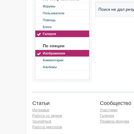
Форумы
Поиск не дал резу
Пользователи
Помощь
Блоги
Галерея
По секции
Изображения
Комментарии
Альбомы
Статьи
Сообщество
Интервью
Участники
Работа со звуком
Галерея
SoundHack
Правила форума
Работа диктором
Хочу работать на радио!