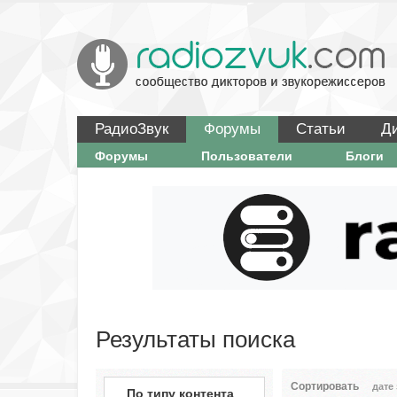
РадиоЗвук
Форумы
Статьи
Д
Форумы
Пользователи
Блоги
Результаты поиска
Сортировать
дате
По типу контента