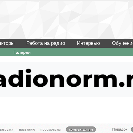
икторы
Работа на радио
Интервью
Обучени
Галерея
Порядок
 загрузки
названию
просмотрам
комментариям