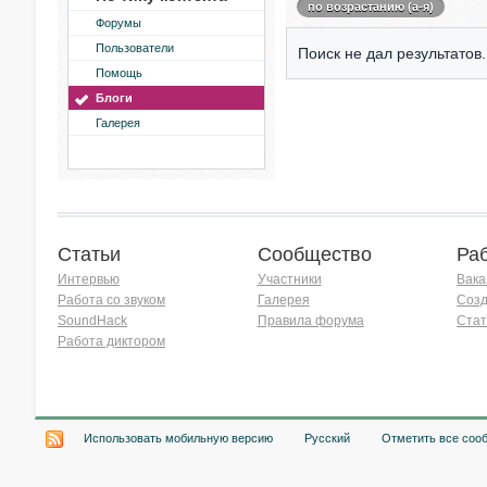
по возрастанию (а-я)
Форумы
Пользователи
Поиск не дал результатов.
Помощь
Блоги
Галерея
Статьи
Сообщество
Ра
Интервью
Участники
Вака
Работа со звуком
Галерея
Созд
SoundHack
Правила форума
Стат
Работа диктором
Хочу работать на радио!
Использовать мобильную версию
Русский
Отметить все соо