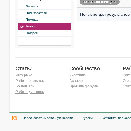
по возрастанию (а-я)
Форумы
Пользователи
Поиск не дал результатов.
Помощь
Блоги
Галерея
Статьи
Сообщество
Ра
Интервью
Участники
Вака
Работа со звуком
Галерея
Созд
SoundHack
Правила форума
Стат
Работа диктором
Хочу работать на радио!
Использовать мобильную версию
Русский
Отметить все соо