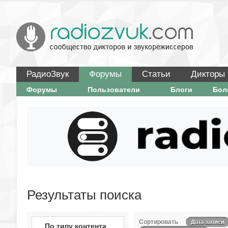
РадиоЗвук
Форумы
Статьи
Дикторы
Форумы
Пользователи
Блоги
Бо
Результаты поиска
Сортировать
Дата записи
По типу контента