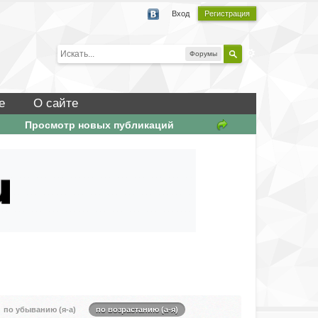
Вход
Регистрация
Форумы
е
О сайте
Просмотр новых публикаций
по убыванию (я-а)
по возрастанию (а-я)