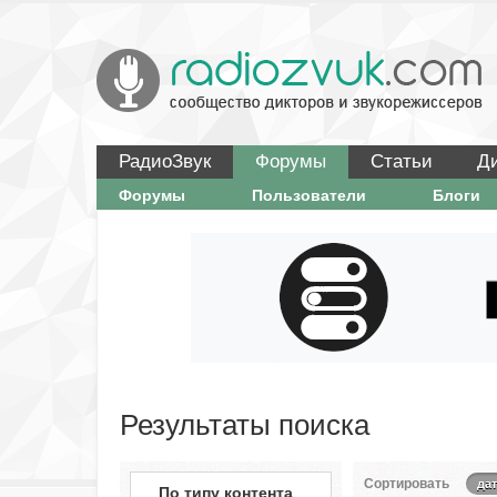
РадиоЗвук
Форумы
Статьи
Д
Форумы
Пользователи
Блоги
Результаты поиска
Сортировать
да
По типу контента