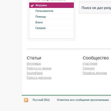
Форумы
Поиск не дал резу
Пользователи
Помощь
Блоги
Галерея
Статьи
Сообщество
Интервью
Участники
Работа со звуком
Галерея
SoundHack
Правила форума
Работа диктором
Хочу работать на радио!
Русский (RU)
Отметить все сообщения прочитанными