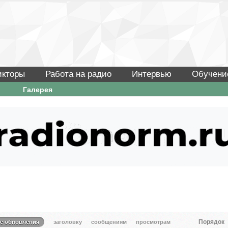
икторы
Работа на радио
Интервью
Обучени
Галерея
Порядок
те обновления
заголовку
сообщениям
просмотрам