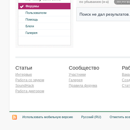
по убыванию (я-а)
по возр
Форумы
Пользователи
Поиск не дал результатов.
Помощь
Блоги
Галерея
Статьи
Сообщество
Ра
Интервью
Участники
Вака
Работа со звуком
Галерея
Созд
SoundHack
Правила форума
Стат
Работа диктором
Хочу работать на радио!
Использовать мобильную версию
Русский (RU)
Отметить вс