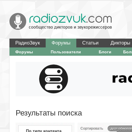
РадиоЗвук
Форумы
Статьи
Дикторы
Форумы
Пользователи
Блоги
Бо
Результаты поиска
Сортировать
дате обновл
По типу контента