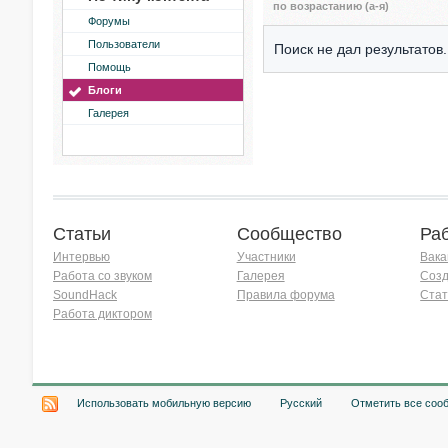
по возрастанию (а-я)
Форумы
Пользователи
Поиск не дал результатов.
Помощь
Блоги
Галерея
Статьи
Сообщество
Ра
Интервью
Участники
Вака
Работа со звуком
Галерея
Созд
SoundHack
Правила форума
Стат
Работа диктором
Хочу работать на радио!
Использовать мобильную версию
Русский
Отметить все соо