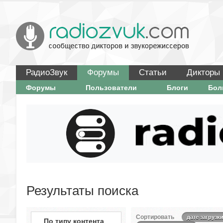
РадиоЗвук
Форумы
Статьи
Дикторы
Форумы
Пользователи
Блоги
Бо
Результаты поиска
Сортировать
дате загрузк
По типу контента