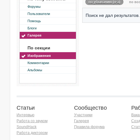
по убыванию (я-а)
по воз
Форумы
Пользователи
Поиск не дал результатов.
Помощь
Блоги
Галерея
По секции
Изображения
Комментарии
Альбомы
Статьи
Сообщество
Ра
Интервью
Участники
Вака
Работа со звуком
Галерея
Созд
SoundHack
Правила форума
Стат
Работа диктором
Хочу работать на радио!