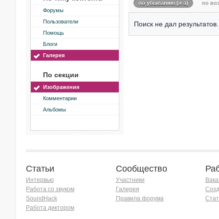
по убыванию (я-а)
по воз
Форумы
Пользователи
Поиск не дал результатов.
Помощь
Блоги
Галерея
По секции
Изображения
Комментарии
Альбомы
Статьи
Сообщество
Ра
Интервью
Участники
Вака
Работа со звуком
Галерея
Созд
SoundHack
Правила форума
Стат
Работа диктором
Хочу работать на радио!