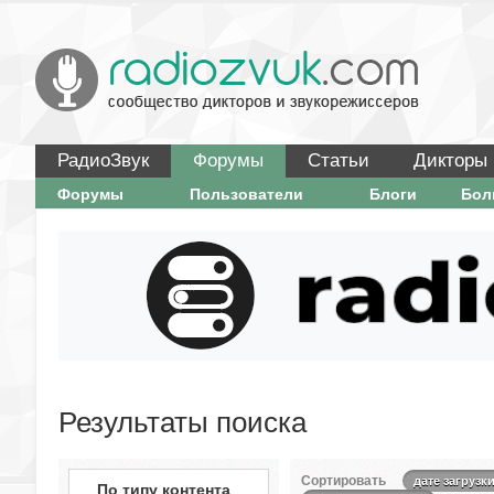
РадиоЗвук
Форумы
Статьи
Дикторы
Форумы
Пользователи
Блоги
Бо
Результаты поиска
Сортировать
дате загрузк
По типу контента