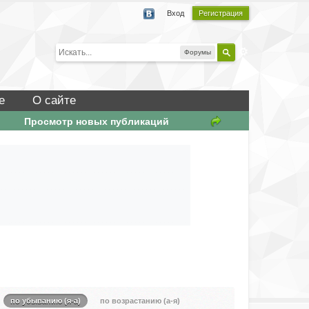
Вход
Регистрация
Форумы
е
О сайте
Просмотр новых публикаций
по убыванию (я-а)
по возрастанию (а-я)