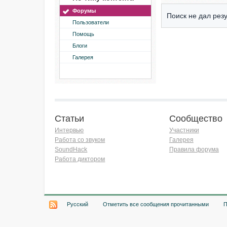
Форумы
Поиск не дал резу
Пользователи
Помощь
Блоги
Галерея
Статьи
Сообщество
Интервью
Участники
Работа со звуком
Галерея
SoundHack
Правила форума
Работа диктором
Хочу работать на радио!
Русский
Отметить все сообщения прочитанными