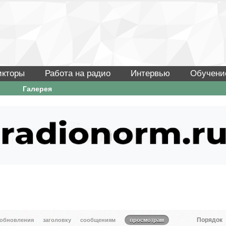
икторы
Работа на радио
Интервью
Обучени
Галерея
Порядок
 обновления
заголовку
сообщениям
просмотрам