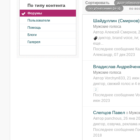
Сортировать
дате обновл
По типу контента
по убыванию (я-а)
по воз
Форумы
Шайдуллин (Смирнов)
Пользователи
Мужские голоса
Помощь
Автор
Алексей Смирнов
, 
Блоги
диктор
,
brand voice
,
ivr
,
Галерея
еще...
Последнее сообщение
Ка
Александр
,
07 дек 2023
Владислав Андрейчен
Мужские голоса
Автор
Vorchyn833
, 21 ию
диктор
,
свежий голос
и 4 е
2
Последнее сообщение
Vo
июн 2023
Слепцов Павел
в
Мужск
Автор
panchous
, 26 янв 
диктор
,
озвучка
,
реклама
Последнее сообщение
Го
2018