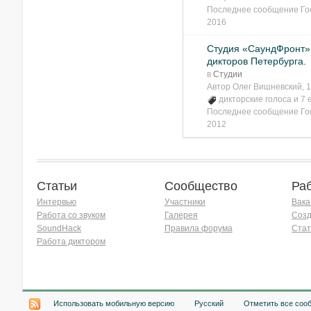
Последнее сообщение
Го
2016
Студия «СаундФронт»
дикторов Петербурга.
в
Студии
Автор
Олег Вишневский
, 
дикторские голоса
и 7 
Последнее сообщение
Го
2012
Статьи
Сообщество
Ра
Интервью
Участники
Вака
Работа со звуком
Галерея
Созд
SoundHack
Правила форума
Стат
Работа диктором
Хочу работать на радио!
Использовать мобильную версию
Русский
Отметить все соо