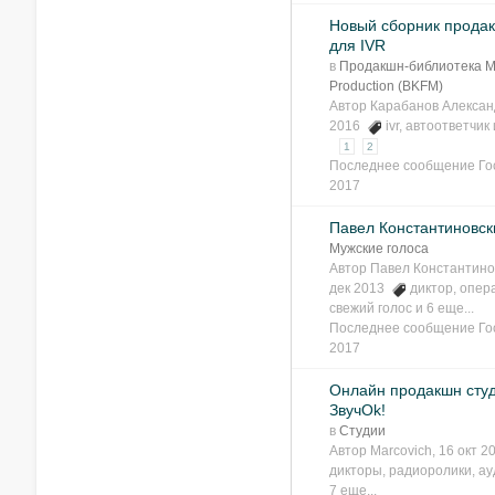
Новый сборник прода
для IVR
в
Продакшн-библиотека 
Production (BKFM)
Автор
Карабанов Алексан
2016
ivr
,
автоответчик
1
2
Последнее сообщение
Го
2017
Павел Константиновск
Мужские голоса
Автор
Павел Константино
дек 2013
диктор
,
опер
свежий голос
и 6 еще...
Последнее сообщение
Го
2017
Онлайн продакшн сту
ЗвучOk!
в
Студии
Автор
Marcovich
, 16 окт 
дикторы
,
радиоролики
,
ау
7 еще...