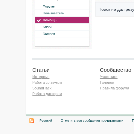
Форумы
Поиск не дал резу
Пользователи
Помощь
Блоги
Галерея
Статьи
Сообщество
Интервью
Участники
Работа со звуком
Галерея
SoundHack
Правила форума
Работа диктором
Хочу работать на радио!
Русский
Отметить все сообщения прочитанными