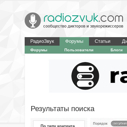
РадиоЗвук
Форумы
Статьи
Д
Форумы
Пользователи
Блоги
Результаты поиска
Порядок
по убыв
По типу контента