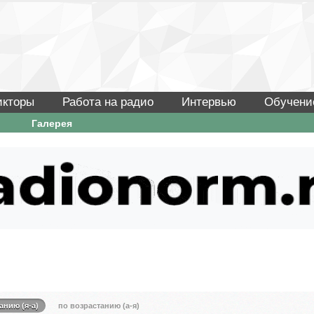
икторы
Работа на радио
Интервью
Обучени
Галерея
анию (я-а)
по возрастанию (а-я)