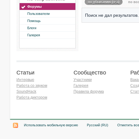
по убыванию (я-а)
по воз
Форумы
Пользователи
Поиск не дал результатов.
Помощь
Блоги
Галерея
Статьи
Сообщество
Ра
Интервью
Участники
Вака
Работа со звуком
Галерея
Созд
SoundHack
Правила форума
Стат
Работа диктором
Хочу работать на радио!
Использовать мобильную версию
Русский (RU)
Отметить вс