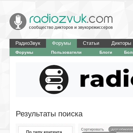
РадиоЗвук
Форумы
Статьи
Дикторы
Форумы
Пользователи
Блоги
Бо
Результаты поиска
Сортировать
дате обновл
По типу контента