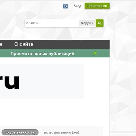
Вход
Регистрация
Форумы
е
О сайте
Просмотр новых публикаций
по убыванию (я-а)
по возрастанию (а-я)