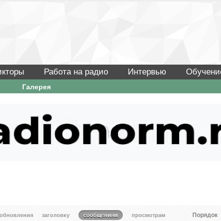
икторы
Работа на радио
Интервью
Обучени
Галерея
Порядок
 обновления
заголовку
сообщениям
просмотрам