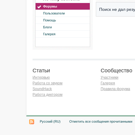
Форумы
Поиск не дал резу
Пользователи
Помощь
Блоги
Галерея
Статьи
Сообщество
Интервью
Участники
Работа со звуком
Галерея
SoundHack
Правила форума
Работа диктором
Хочу работать на радио!
Русский (RU)
Отметить все сообщения прочитанными