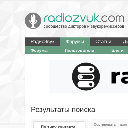
РадиоЗвук
Форумы
Статьи
Д
Форумы
Пользователи
Блоги
Результаты поиска
Сортировать
дате
По типу контента