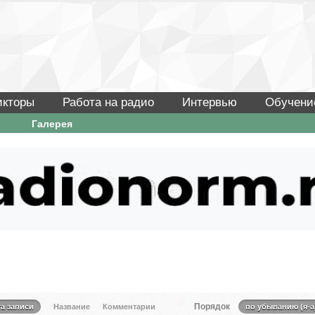
икторы
Работа на радио
Интервью
Обучени
Галерея
Порядок
та записи
Название
Комментарии
по убыванию (я-а