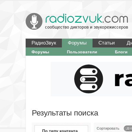
РадиоЗвук
Форумы
Статьи
Д
Форумы
Пользователи
Блоги
Результаты поиска
Сортировать
Да
По типу контента