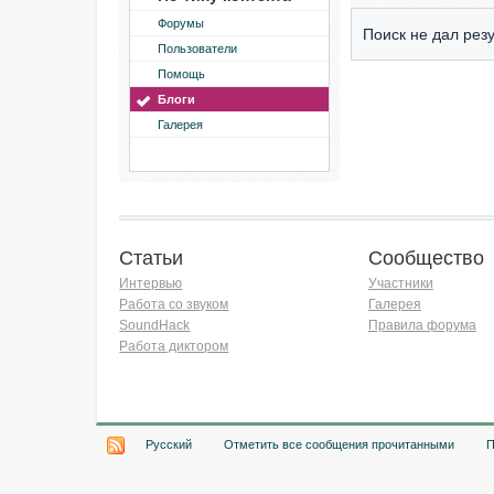
Форумы
Поиск не дал резу
Пользователи
Помощь
Блоги
Галерея
Статьи
Сообщество
Интервью
Участники
Работа со звуком
Галерея
SoundHack
Правила форума
Работа диктором
Хочу работать на радио!
Русский
Отметить все сообщения прочитанными