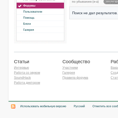
по убыванию (я-а)
по возр
Форумы
Пользователи
Поиск не дал результатов.
Помощь
Блоги
Галерея
Статьи
Сообщество
Ра
Интервью
Участники
Вака
Работа со звуком
Галерея
Созд
SoundHack
Правила форума
Стат
Работа диктором
Хочу работать на радио!
Использовать мобильную версию
Русский
Отметить все соо