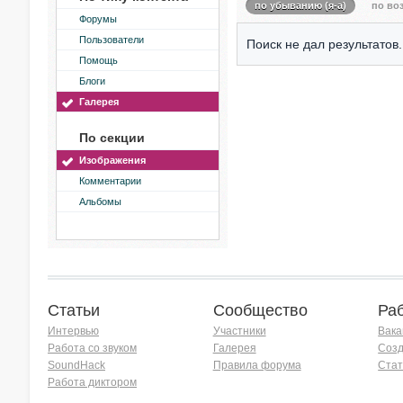
по убыванию (я-а)
по воз
Форумы
Пользователи
Поиск не дал результатов.
Помощь
Блоги
Галерея
По секции
Изображения
Комментарии
Альбомы
Статьи
Сообщество
Ра
Интервью
Участники
Вака
Работа со звуком
Галерея
Созд
SoundHack
Правила форума
Стат
Работа диктором
Хочу работать на радио!