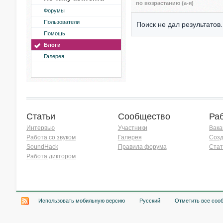
по возрастанию (а-я)
Форумы
Пользователи
Поиск не дал результатов.
Помощь
Блоги
Галерея
Статьи
Сообщество
Ра
Интервью
Участники
Вака
Работа со звуком
Галерея
Созд
SoundHack
Правила форума
Стат
Работа диктором
Хочу работать на радио!
Использовать мобильную версию
Русский
Отметить все соо