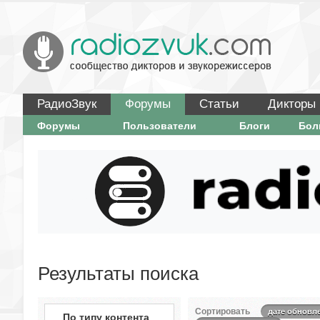
РадиоЗвук
Форумы
Статьи
Дикторы
Форумы
Пользователи
Блоги
Бо
Результаты поиска
Сортировать
дате обновл
По типу контента