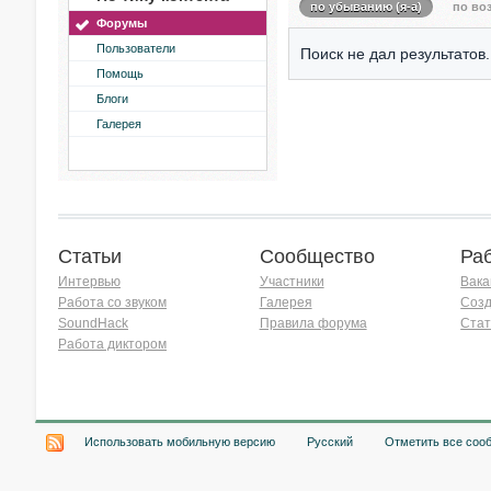
по убыванию (я-а)
по воз
Форумы
Пользователи
Поиск не дал результатов.
Помощь
Блоги
Галерея
Статьи
Сообщество
Ра
Интервью
Участники
Вака
Работа со звуком
Галерея
Созд
SoundHack
Правила форума
Стат
Работа диктором
Хочу работать на радио!
Использовать мобильную версию
Русский
Отметить все соо