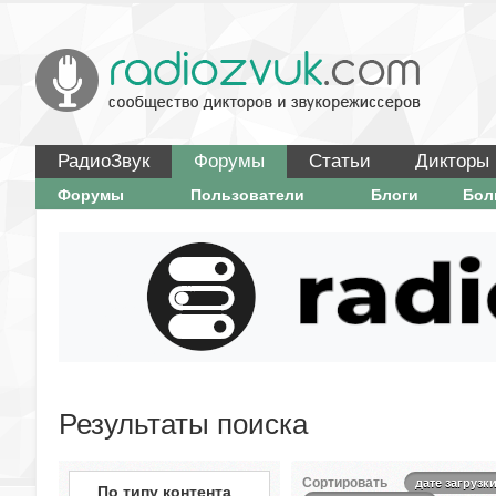
РадиоЗвук
Форумы
Статьи
Дикторы
Форумы
Пользователи
Блоги
Бо
Результаты поиска
Сортировать
дате загрузк
По типу контента