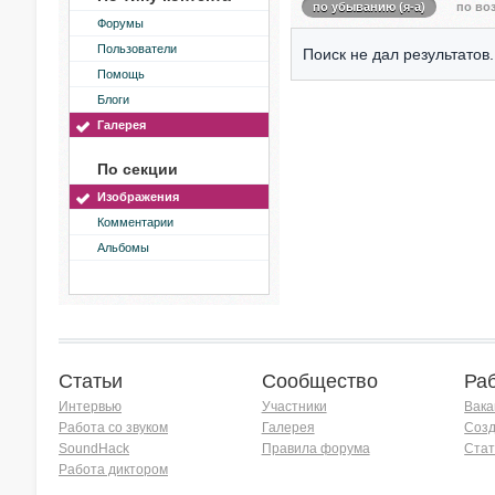
по убыванию (я-а)
по воз
Форумы
Пользователи
Поиск не дал результатов.
Помощь
Блоги
Галерея
По секции
Изображения
Комментарии
Альбомы
Статьи
Сообщество
Ра
Интервью
Участники
Вака
Работа со звуком
Галерея
Созд
SoundHack
Правила форума
Стат
Работа диктором
Хочу работать на радио!