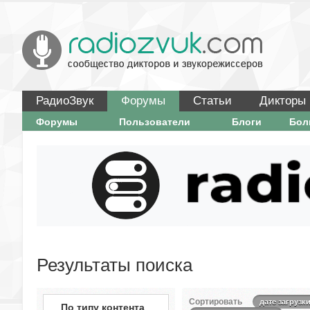
РадиоЗвук
Форумы
Статьи
Дикторы
Форумы
Пользователи
Блоги
Бо
Результаты поиска
Сортировать
дате загрузк
По типу контента