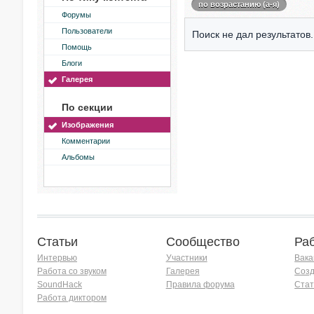
по возрастанию (а-я)
Форумы
Пользователи
Поиск не дал результатов.
Помощь
Блоги
Галерея
По секции
Изображения
Комментарии
Альбомы
Статьи
Сообщество
Ра
Интервью
Участники
Вака
Работа со звуком
Галерея
Созд
SoundHack
Правила форума
Стат
Работа диктором
Хочу работать на радио!