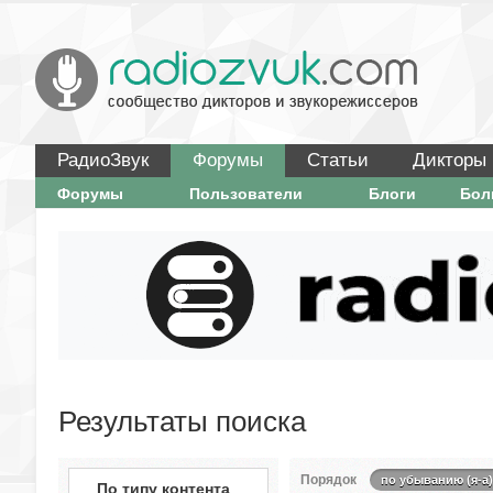
РадиоЗвук
Форумы
Статьи
Дикторы
Форумы
Пользователи
Блоги
Бо
Результаты поиска
Порядок
по убыванию (я-а)
По типу контента