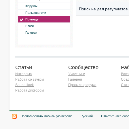
Форумы
Поиск не дал результатов.
Пользователи
Помощь
Блоги
Галерея
Статьи
Сообщество
Ра
Интервью
Участники
Вака
Работа со звуком
Галерея
Созд
SoundHack
Правила форума
Стат
Работа диктором
Хочу работать на радио!
Использовать мобильную версию
Русский
Отметить все соо