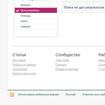
Форумы
Поиск не дал результатов.
Пользователи
Помощь
Блоги
Галерея
Статьи
Сообщество
Ра
Интервью
Участники
Вака
Работа со звуком
Галерея
Созд
SoundHack
Правила форума
Стат
Работа диктором
Хочу работать на радио!
Использовать мобильную версию
Русский
Отметить все соо