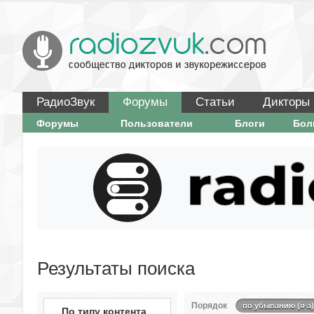
РадиоЗвук
Форумы
Статьи
Дикторы
Форумы
Пользователи
Блоги
Бо
Результаты поиска
Порядок
по убыванию (я-а)
По типу контента