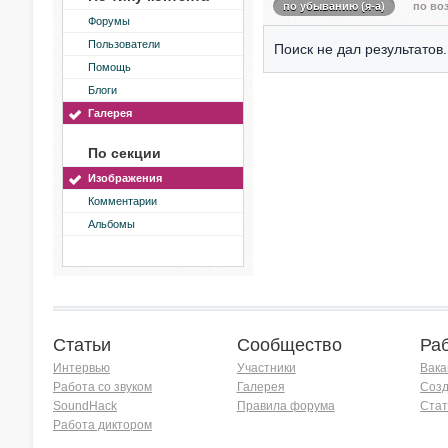
по убыванию (я-а)
по воз
Форумы
Пользователи
Поиск не дал результатов.
Помощь
Блоги
Галерея
По секции
Изображения
Комментарии
Альбомы
Статьи
Сообщество
Ра
Интервью
Участники
Вака
Работа со звуком
Галерея
Созд
SoundHack
Правила форума
Стат
Работа диктором
Хочу работать на радио!