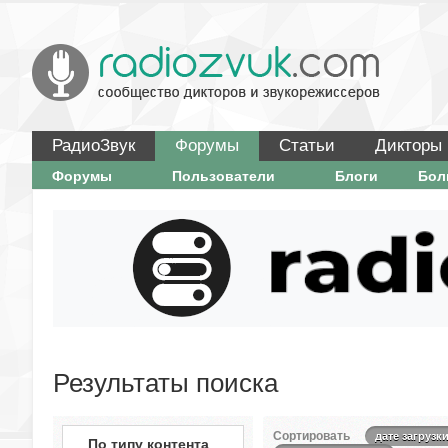
РадиоЗвук
Форумы
Статьи
Дикторы
Форумы
Пользователи
Блоги
Бо
Результаты поиска
Сортировать
дате загрузк
По типу контента