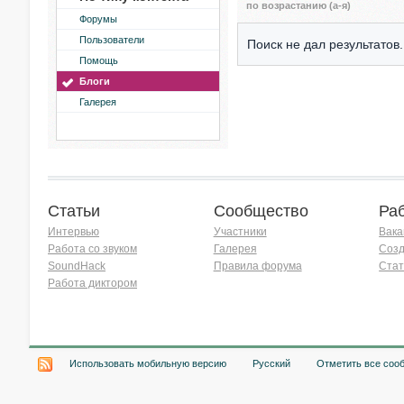
по возрастанию (а-я)
Форумы
Пользователи
Поиск не дал результатов.
Помощь
Блоги
Галерея
Статьи
Сообщество
Ра
Интервью
Участники
Вака
Работа со звуком
Галерея
Созд
SoundHack
Правила форума
Стат
Работа диктором
Хочу работать на радио!
Использовать мобильную версию
Русский
Отметить все соо