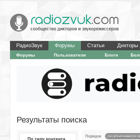
РадиоЗвук
Форумы
Статьи
Дикторы
Форумы
Пользователи
Блоги
Бо
Результаты поиска
Порядок
по убыванию (я-а)
По типу контента