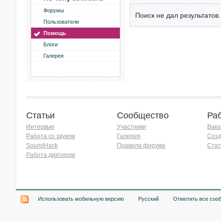
Форумы
Поиск не дал результатов.
Пользователи
Помощь
Блоги
Галерея
Статьи
Сообщество
Ра
Интервью
Участники
Вака
Работа со звуком
Галерея
Созд
SoundHack
Правила форума
Стат
Работа диктором
Хочу работать на радио!
Использовать мобильную версию
Русский
Отметить все соо