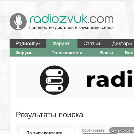
РадиоЗвук
Форумы
Статьи
Дикторы
Форумы
Пользователи
Блоги
Бо
Результаты поиска
Сортировать
дате обновл
По типу контента