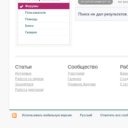
по убыванию (я-а)
по воз
Форумы
Пользователи
Поиск не дал результатов.
Помощь
Блоги
Галерея
Статьи
Сообщество
Ра
Интервью
Участники
Вака
Работа со звуком
Галерея
Созд
SoundHack
Правила форума
Стат
Работа диктором
Хочу работать на радио!
Использовать мобильную версию
Русский
Отметить все соо