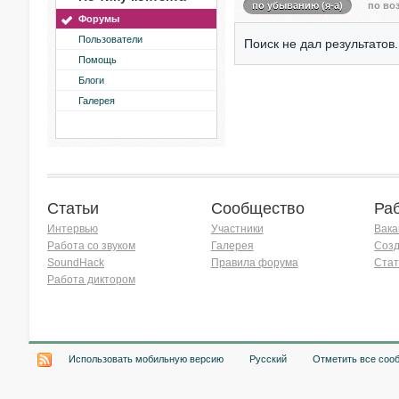
по убыванию (я-а)
по воз
Форумы
Пользователи
Поиск не дал результатов.
Помощь
Блоги
Галерея
Статьи
Сообщество
Ра
Интервью
Участники
Вака
Работа со звуком
Галерея
Созд
SoundHack
Правила форума
Стат
Работа диктором
Хочу работать на радио!
Использовать мобильную версию
Русский
Отметить все соо