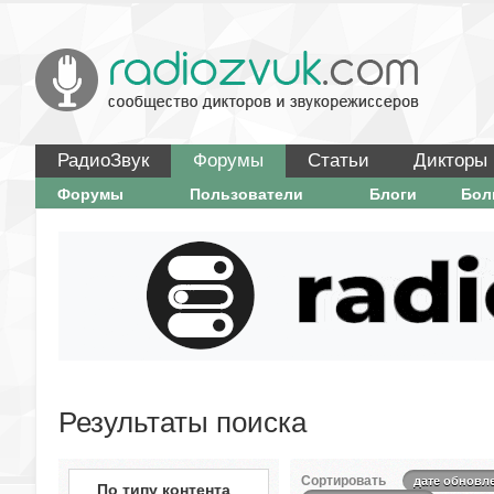
РадиоЗвук
Форумы
Статьи
Дикторы
Форумы
Пользователи
Блоги
Бо
Результаты поиска
Сортировать
дате обновл
По типу контента