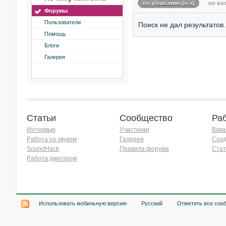
по убыванию (я-а)
по воз
Форумы
Пользователи
Поиск не дал результатов.
Помощь
Блоги
Галерея
Статьи
Сообщество
Ра
Интервью
Участники
Вака
Работа со звуком
Галерея
Созд
SoundHack
Правила форума
Стат
Работа диктором
Хочу работать на радио!
Использовать мобильную версию
Русский
Отметить все соо