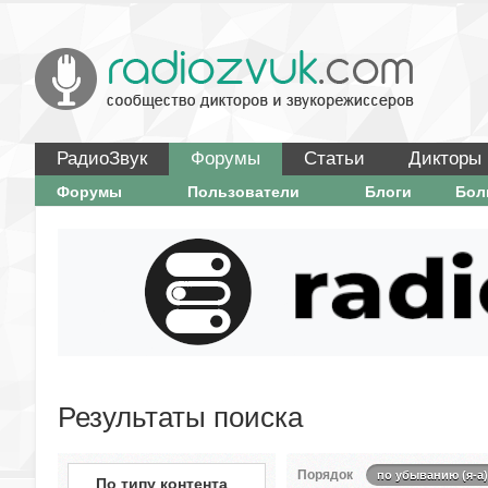
РадиоЗвук
Форумы
Статьи
Дикторы
Форумы
Пользователи
Блоги
Бо
Результаты поиска
Порядок
по убыванию (я-а)
По типу контента