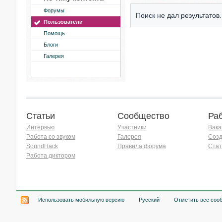
Форумы
Поиск не дал результатов.
Пользователи
Помощь
Блоги
Галерея
Статьи
Сообщество
Ра
Интервью
Участники
Вака
Работа со звуком
Галерея
Созд
SoundHack
Правила форума
Стат
Работа диктором
Хочу работать на радио!
Использовать мобильную версию
Русский
Отметить все соо